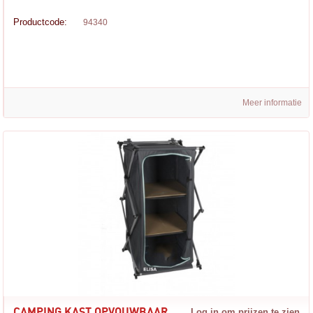
Productcode:
94340
Meer informatie
CAMPING KAST OPVOUWBAAR
Log in om prijzen te zien