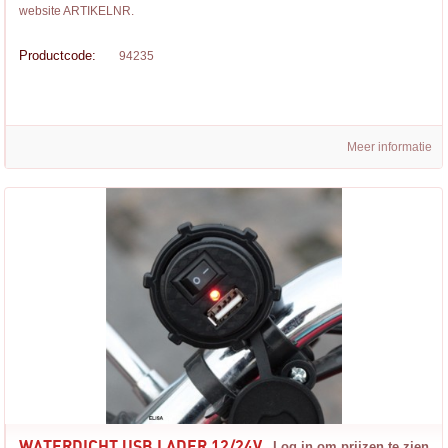
website ARTIKELNR.
Productcode:
94235
Meer informatie
WATERDICHT USB LADER 12/24V
Log in om prijzen te zien