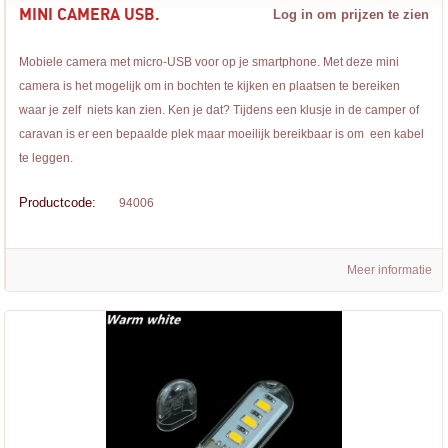
MINI CAMERA USB.
Log in om prijzen te zien
Mobiele camera met micro-USB voor op je smartphone. Met deze mini
camera is het mogelijk om in bochten te kijken en plaatsen te bereiken
waar je zelf niets kan zien. Ken je dat? Tijdens een klusje in de camper of
caravan is er een bepaalde plek maar moeilijk bereikbaar is om een kabel
te leggen.
Productcode:
94006
Meer informatie