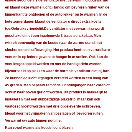
enkele seconden is de ventilator met verwarming opgewarmd
en blaast deze warme lucht. Handig om bevroren ruiten van de
binnenkant te ontdooien of de auto lekker op te warmen. In de
hete zomerdagen blaast de ventilator u direct extra koelte
toe.GebruiksvriendelijkDe ventilator met verwarming wordt
geschakeld met een ingebouwde 3 traps schakelaar. Men
wisselt eenvoudig van de koude naar de warme stand met
slechts een schuifbeweging. Het product heeft een verstelbare
voet en is op iedere gewenste hoogte in te stellen. Ook kan de
voet losgekoppeld worden en met de hand gericht worden,
bijvoorbeeld op plekken waar de normale ventilator niet bij kan.
Zo kunnen de luchtuitgangen versteld worden in een boog van
45 graden. Men bepaald zelf of de luchtuitgangen naar voren of
schuin naar boven gericht worden. Dit product is makkelijk te
installeren met een dubbelzijdige plakstrip, maar kan ook
vastgeschroefd worden met drie bijgeleverde schroeven.
Ideaal voor het vrijmaken van beslagen of bevroren ruiten.
Verwarmt uw auto binnen no-time.
Kan zowel warme als koude lucht blazen.