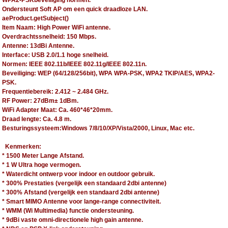
WPA2-PSKbeveiliging normen.
Ondersteunt Soft AP om een quick draadloze LAN.
aeProduct.getSubject()
Item Naam: High Power WiFi antenne.
Overdrachtssnelheid: 150 Mbps.
Antenne: 13dBi Antenne.
Interface: USB 2.0/1.1 hoge snelheid.
Normen: IEEE 802.11b/IEEE 802.11g/IEEE 802.11n.
Beveiliging: WEP (64/128/256bit), WPA WPA-PSK, WPA2 TKIP/AES, WPA2-
PSK.
Frequentiebereik: 2.412 ~ 2.484 GHz.
RF Power: 27dBm± 1dBm.
WiFi Adapter Maat: Ca. 460*46*20mm.
Draad lengte: Ca. 4.8 m.
Besturingssysteem:Windows 7/8/10/XP/Vista/2000, Linux, Mac etc.
Kenmerken:
* 1500 Meter Lange Afstand.
* 1 W Ultra hoge vermogen.
* Waterdicht ontwerp voor indoor en outdoor gebruik.
* 300% Prestaties (vergelijk een standaard 2dbi antenne)
* 300% Afstand (vergelijk een standaard 2dbi antenne)
* Smart MIMO Antenne voor lange-range connectiviteit.
* WMM (Wi Multimedia) functie ondersteuning.
* 9dBi vaste omni-directionele high gain antenne.