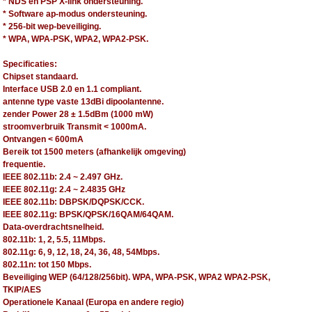
* NDS en PSP X-link ondersteuning.
* Software ap-modus ondersteuning.
* 256-bit wep-beveiliging.
* WPA, WPA-PSK, WPA2, WPA2-PSK.
Specificaties:
Chipset standaard.
Interface USB 2.0 en 1.1 compliant.
antenne type vaste 13dBi dipoolantenne.
zender Power 28 ± 1.5dBm (1000 mW)
stroomverbruik Transmit < 1000mA.
Ontvangen < 600mA
Bereik tot 1500 meters (afhankelijk omgeving)
frequentie.
IEEE 802.11b: 2.4 ~ 2.497 GHz.
IEEE 802.11g: 2.4 ~ 2.4835 GHz
IEEE 802.11b: DBPSK/DQPSK/CCK.
IEEE 802.11g: BPSK/QPSK/16QAM/64QAM.
Data-overdrachtsnelheid.
802.11b: 1, 2, 5.5, 11Mbps.
802.11g: 6, 9, 12, 18, 24, 36, 48, 54Mbps.
802.11n: tot 150 Mbps.
Beveiliging WEP (64/128/256bit). WPA, WPA-PSK, WPA2 WPA2-PSK,
TKIP/AES
Operationele Kanaal (Europa en andere regio)