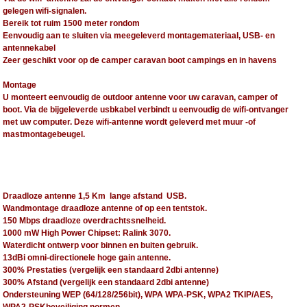
gelegen wifi-signalen.
Bereik tot ruim 1500 meter rondom
Eenvoudig aan te sluiten via meegeleverd montagemateriaal, USB- en
antennekabel
Zeer geschikt voor op de camper caravan boot campings en in havens
Montage
U monteert eenvoudig de outdoor antenne voor uw caravan, camper of
boot. Via de bijgeleverde usbkabel verbindt u eenvoudig de wifi-ontvanger
met uw computer. Deze wifi-antenne wordt geleverd met muur -of
mastmontagebeugel.
Draadloze antenne 1,5 Km lange afstand USB.
Wandmontage draadloze antenne of op een tentstok.
150 Mbps draadloze overdrachtssnelheid.
1000 mW High Power Chipset: Ralink 3070.
Waterdicht ontwerp voor binnen en buiten gebruik.
13dBi omni-directionele hoge gain antenne.
300% Prestaties (vergelijk een standaard 2dbi antenne)
300% Afstand (vergelijk een standaard 2dbi antenne)
Ondersteuning WEP (64/128/256bit), WPA WPA-PSK, WPA2 TKIP/AES,