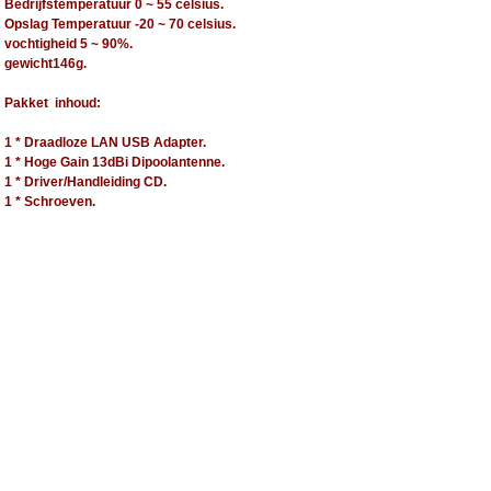
Bedrijfstemperatuur 0 ~ 55 celsius.
Opslag Temperatuur -20 ~ 70 celsius.
vochtigheid 5 ~ 90%.
gewicht146g.
Pakket inhoud:
1 * Draadloze LAN USB Adapter.
1 * Hoge Gain 13dBi Dipoolantenne.
1 * Driver/Handleiding CD.
1 * Schroeven.