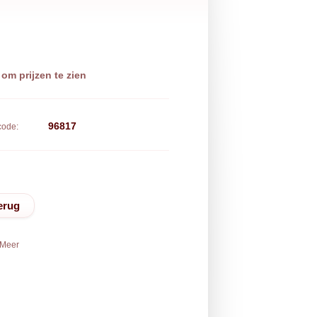
 om prijzen te zien
96817
code:
erug
Meer