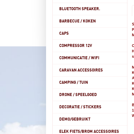
BLUETOOTH SPEAKER.
BARBECUE / KOKEN
P
CAPS
M
COMPRESSOR 12V
C
H
s
COMMUNICATIE / WIFI
M
CARAVAN ACCESSOIRES
K
A
CAMPING / TUIN
K
K
M
DRONE / SPEELGOED
B
DECORATIE / STICKERS
1
W
DEMO/GEBRUIKT
ELEK FIETS/BROM ACCESSOIRES