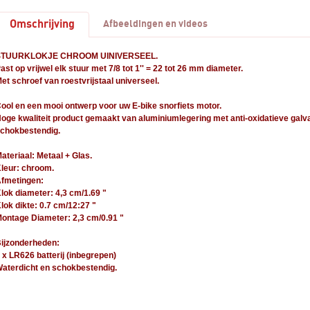
Omschrijving
Afbeeldingen en videos
STUURKLOKJE CHROOM UINIVERSEEL.
ast op vrijwel elk stuur met 7/8 tot 1'' = 22 tot 26 mm diameter.
et schroef van roestvrijstaal universeel.
ool en een mooi ontwerp voor uw E-bike snorfiets motor.
oge kwaliteit product gemaakt van aluminiumlegering met anti-oxidatieve galv
chokbestendig.
ateriaal: Metaal + Glas.
leur: chroom.
fmetingen:
lok diameter: 4,3 cm/1.69 "
lok dikte: 0.7 cm/12:27 "
ontage Diameter: 2,3 cm/0.91 "
ijzonderheden:
 x LR626 batterij (inbegrepen)
aterdicht en schokbestendig.