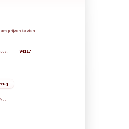
 om prijzen te zien
94117
code:
erug
Meer