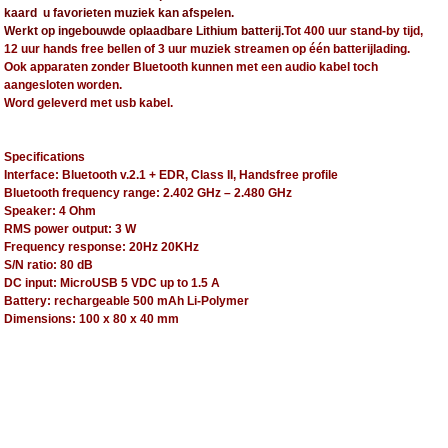
kaard u favorieten muziek kan afspelen.
Werkt op ingebouwde oplaadbare Lithium batterij.
Tot 400 uur stand-by tijd,
12 uur hands free bellen of 3 uur muziek streamen op één batterijlading.
Ook apparaten zonder Bluetooth kunnen met een audio kabel toch
aangesloten worden.
Word geleverd met usb kabel.
Specifications
Interface: Bluetooth v.2.1 + EDR, Class II, Handsfree profile
Bluetooth frequency range: 2.402 GHz – 2.480 GHz
Speaker: 4 Ohm
RMS power output: 3 W
Frequency response: 20Hz 20KHz
S/N ratio: 80 dB
DC input: MicroUSB 5 VDC up to 1.5 A
Battery: rechargeable 500 mAh Li-Polymer
Dimensions: 100 x 80 x 40 mm